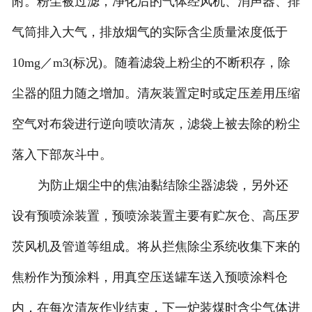
附。粉尘被过滤，净化后的气体经风机、消声器、排
气筒排入大气，排放烟气的实际含尘质量浓度低于
10mg／m3(标况)。随着滤袋上粉尘的不断积存，除
尘器的阻力随之增加。清灰装置定时或定压差用压缩
空气对布袋进行逆向喷吹清灰，滤袋上被去除的粉尘
落入下部灰斗中。
为防止烟尘中的焦油黏结除尘器滤袋，另外还
设有预喷涂装置，预喷涂装置主要有贮灰仓、高压罗
茨风机及管道等组成。将从拦焦除尘系统收集下来的
焦粉作为预涂料，用真空压送罐车送入预喷涂料仓
内，在每次清灰作业结束，下一炉装煤时含尘气体进