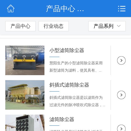
产品中心 / 单机除尘器
网站首页
公司简介
产品中心
行业动态
产品系列
行业动态
小型滤筒除尘器
产品展示
​慧阳生产的小型滤筒除尘器采用
联系我们
新型滤筒为滤料，使其具有、...
斜插式滤筒除尘器
斜插式滤筒除尘器是以滤筒作为
过滤元件的脉冲喷吹式除尘器，...
滤筒除尘器