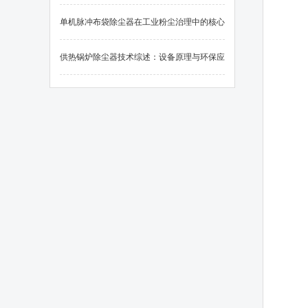
单机脉冲布袋除尘器在工业粉尘治理中的核心
应用
供热锅炉除尘器技术综述：设备原理与环保应
用