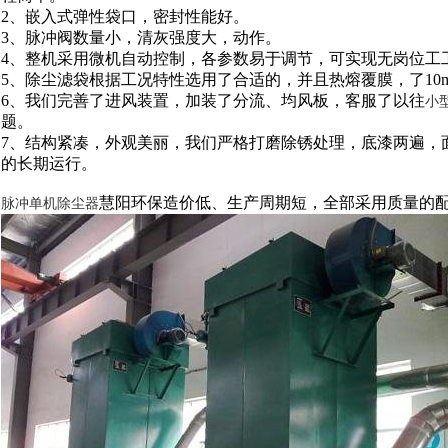
2、嵌入式弹性袋口，密封性能好。
3、脉冲阀数量小，清灰强度大，动作。
4、整机采用微机自动控制，各参数易于调节，可实现无岗
5、除尘滤袋根据工况特性选用了合适的，并且热熔覆膜，了
6、我们完善了进风装置，加装了分流、均风板，客服了以往
小
题。
7、结构紧凑，外观美丽，我们严格打磨除锈处理，底漆两遍，
的长期运行。
慧阳环保造价低、生产周期短，全部采用质量的
脉冲单机除尘器