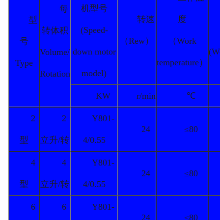
机型号
每
转速
度
型
(Speed-
转体积
（Rew）
（Work
号
down motor
(W
Volume/
temperature）
Type
model)
Rotation
KW
r/min
℃
2
2
Y801-
24
≤80
型
立升/转
4/0.55
4
4
Y801-
24
≤80
型
立升/转
4/0.55
6
6
Y801-
24
≤80