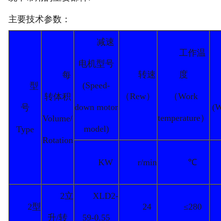
主要技术参数：
减速
工作温
电机型号
转速
度
每
(Speed-
型
（Rew）
（Work
转体积
down motor
(W
号
temperature）
Volume/
model)
Type
Rotation
KW
r/min
℃
2立
XLD2-
2型
24
≤280
升/转
59-0.55