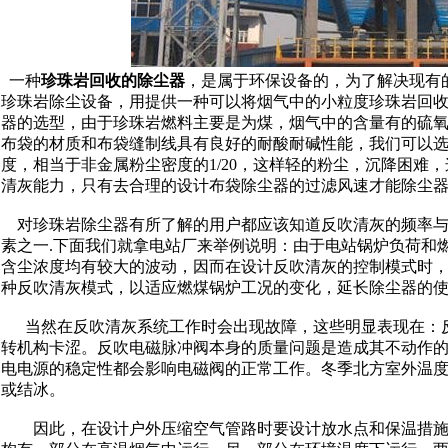
一种
珍珠岩回收的除尘器
，是属于环保设备的，为了解决现有
珍珠岩除尘设备，用提供一种可以将烟气中的小粒度珍珠岩回
器的选型，由于珍珠岩燃料主要是为煤，烟气中的含量有的硫
布袋的材质和布袋缝制线具有良好的耐酸耐碱性能，我们可以选
度，相当于非金属粉尘密度的1/20，这样轻的粉尘，沉降困难
清灰能力，只有去合理的设计布袋除尘器的过滤风速才能除尘
对珍珠岩除尘器有所了解的用户都应该知道反吹清灰的频率与
素之一.下面我们就拿电站厂来举例说明：由于电站锅炉负荷和
含尘浓度均有较大的波动，因而在设计反吹清灰的控制模式时
种反吹清灰模式，以适应燃煤锅炉工况的变化，延长除尘器的
当然在反吹清灰系统工作时会出现故障，这些明显表现在：反
转机构卡涩。反吹电磁脉冲阀本身的质量问题是造成其不动作
电电源的稳定性都会影响电磁阀的正常工作。冬季北方室外温
或结冰。
因此，在设计户外压缩空气管路时要设计放水点和保温措施