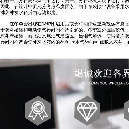
构有一部分在高温烟气中运行，另一部分在环境温度下运行，
因此，在设计中要充分考虑温度因素。由于布袋除尘设备采用
排入冲灰水箱后由地沟排走。
在冬季会出现在锅炉刚启用后或长时间停运重新投运布袋除
于灰斗结露和电动锁气器封闭不严引起的。冬季室外温度较低
灰斗壁结露，而此处又属烟气滞流区。当烟气加热，使得落入
器封闭不严会使冲灰水箱内的&ldquo;水气&rdquo;被吸入