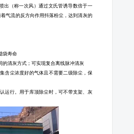
管孔眼喷出（称一次风）通过文氏管诱导数倍于一
随着气流的反方向作用抖落粉尘，达到清灰的
滤袋寿命
同的清灰方式；可实现复合离线脉冲清灰
捕集含尘浓度好的气体且不需要二级除尘，保
确认运行。用于库顶除尘时，可不带支架、灰