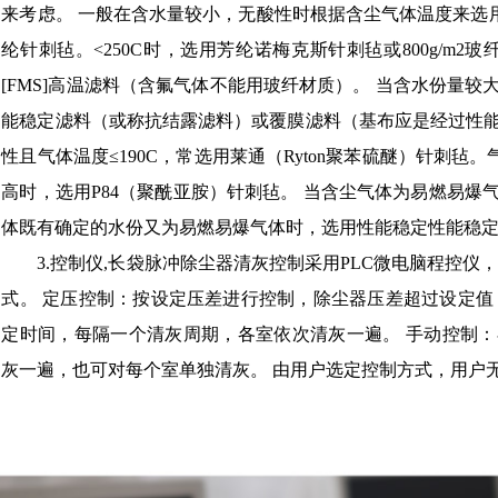
来考虑。 一般在含水量较小，无酸性时根据含尘气体温度来选用，常温
纶针刺毡。<250C时，选用芳纶诺梅克斯针刺毡或800g/m2玻
[FMS]高温滤料（含氟气体不能用玻纤材质）。 当含水份量
能稳定滤料（或称抗结露滤料）或覆膜滤料（基布应是经过性
性且气体温度≤190C，常选用莱通（Ryton聚苯硫醚）针刺毡
高时，选用P84（聚酰亚胺）针刺毡。 当含尘气体为易燃易
体既有确定的水份又为易燃易爆气体时，选用性能稳定性能稳
3.控制仪,长袋脉冲除尘器清灰控制采用PLC微电脑程控仪，
式。 定压控制：按设定压差进行控制，除尘器压差超过设定值
定时间，每隔一个清灰周期，各室依次清灰一遍。 手动控制
灰一遍，也可对每个室单独清灰。 由用户选定控制方式，用户