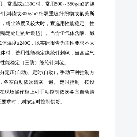
或≤130C时，常用500～550g/m2的涤
纤针刺毡或800g/m2纬双重玻纤织物或氟美斯
较大，粉尘浓度又较大时，宜选用性能稳定、性
能稳定处理的针刺毡）。当含尘气体含酸、碱
。气体温度≤240C，以实际报告为主性要求不太
爆气体时，选用性能稳定绦纶针刺毡，当含尘气
定性能稳定（三防）绦纶针刺毡。
分定压(自动)、定时(自动)，手动三种控制方
，各室自动依次清灰一遍。 定时控制：按设
：在现场操作柜上可手动控制依次各室自动清
无要求时，则按定时控制供货。