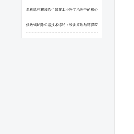
单机脉冲布袋除尘器在工业粉尘治理中的核心
应用
供热锅炉除尘器技术综述：设备原理与环保应
用