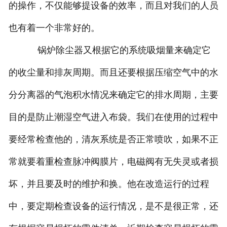
的操作，不仅能够提设备的效率，而且对我们的人员
也有着一个非常好的。
锅炉除尘器又根据它的系统吸烟量来确定它
的收尘量和排灰周期。而且还要根据压缩空气中的水
分分离器的气泡积水情况来确定它的排水周期，主要
目的是防止潮湿空气进入布袋。我们在使用的过程中
要经常检查他的，清灰系统是否正常喷吹，如果不正
常就要着重检查脉冲阀膜片，电磁阀有无失灵或者损
坏，并且要及时的维护和换。他在改造运行的过程
中，要定期检查设备的运行情况，是不是很正常，还