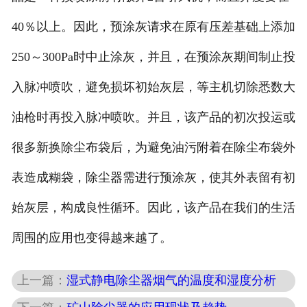
40％以上。因此，预涂灰请求在原有压差基础上添加
250～300Pa时中止涂灰，并且，在预涂灰期间制止投
入脉冲喷吹，避免损坏初始灰层，等主机切除悉数大
油枪时再投入脉冲喷吹。并且，该产品的初次投运或
很多新换除尘布袋后，为避免油污附着在除尘布袋外
表造成糊袋，除尘器需进行预涂灰，使其外表留有初
始灰层，构成良性循环。因此，该产品在我们的生活
周围的应用也变得越来越了。
上一篇：
湿式静电除尘器烟气的温度和湿度分析