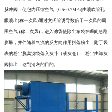
脉冲阀，使包内压缩空气（0.5~0.7MPa)由喷吹管孔
眼喷出(称一次风)通过文氏管诱导数倍于一次风的周
围空气 (称二次风)，进入滤袋使除尘布袋在瞬间急剧
膨胀，并伴随着气流的反方向作用抖落粉尘，附于袋
表的粉尘脱离滤袋落入灰斗（或灰仓），粉尘由卸灰
阀排出，达到清灰的目的。