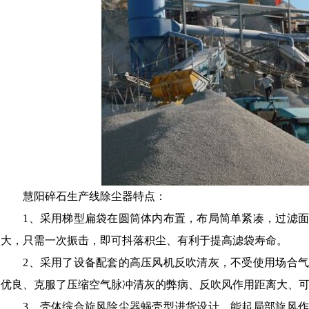
慧阳碎石生产线除尘器特点：
1、采用梯型扁袋在圆筒体内布置，布局简单紧凑，过滤
大，只需一次振击，即可抖落积尘、有利于提高滤袋寿命。
2、采用了设备配套的高压风机反吹清灰，不受使用场合
优良、克服了压缩空气脉冲清灰的弊病、反吹风作用距离大、
3、壳体综合旋风除尘器蜗壳型进货设计，能起局部旋风