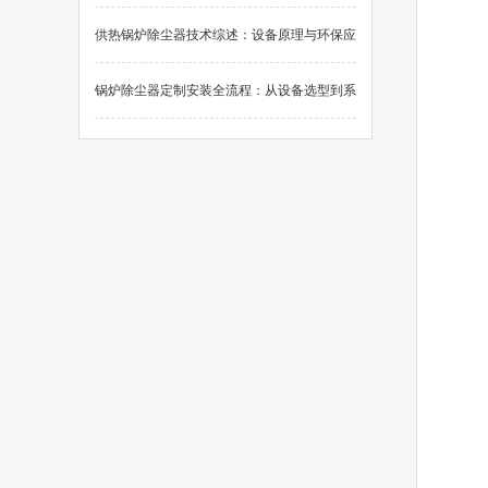
应用
供热锅炉除尘器技术综述：设备原理与环保应
用
锅炉除尘器定制安装全流程：从设备选型到系
统调试的关键要素