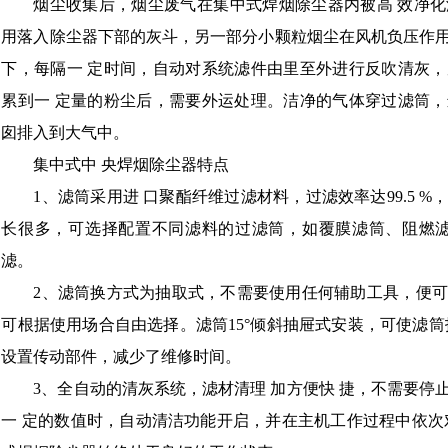
烟尘收集后，烟尘废气在集中式焊烟除尘器内被高 效净
用落入除尘器下部的灰斗，另一部分小颗粒烟尘在风机负压作
下，每隔一 定时间，自动对系统滤件由里至外进行反吹清灰
累到一 定量的粉尘后，需要外运处理。洁净的气体穿过滤筒
囱排入到大气中。
集中式中 央焊烟除尘器特点
1、滤筒采用进 口聚酯纤维过滤材料，过滤效率达99.5 
长很多，可选择配置不同滤料的过滤筒，如覆膜滤筒、阻燃滤
滤。
2、滤筒换方式为抽取式，不需要使用任何辅助工具，便
可根据使用场合自由选择。滤筒15°倾斜抽屉式安装，可使滤
设置传动部件，减少了维修时间。
3、全自动的清灰系统，滤材清理 加方便快 捷，不需要
一 定的数值时，自动清洁功能开启，并在主机工作过程中依次