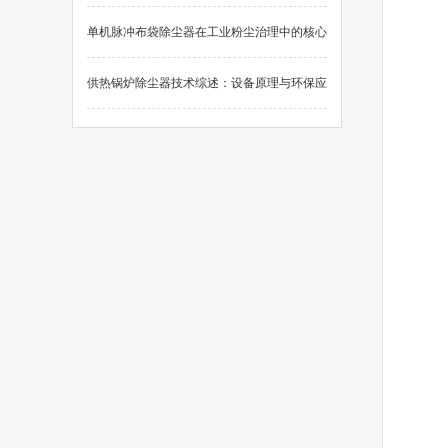
单机脉冲布袋除尘器在工业粉尘治理中的核心
应用
供热锅炉除尘器技术综述：设备原理与环保应
用