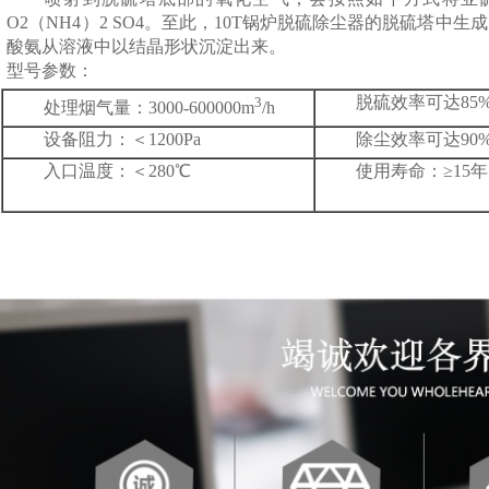
O2（NH4）2 SO4。至此，10T锅炉脱硫除尘器的脱硫塔
酸氨从溶液中以结晶形状沉淀出来。
型号参数：
脱硫效率可达85
3
处理烟气量：3000-600000m
/h
设备阻力：＜1200Pa
除尘效率可达90
入口温度：＜280℃
使用寿命：≥15年