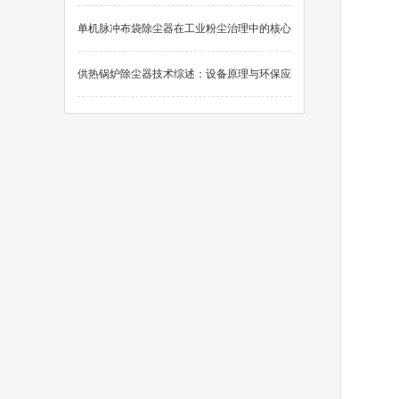
单机脉冲布袋除尘器在工业粉尘治理中的核心
应用
供热锅炉除尘器技术综述：设备原理与环保应
用