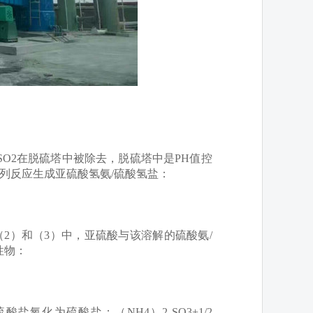
2在脱硫塔中被除去，脱硫塔中是PH值控
照下列反应生成亚硫酸氢氨/硫酸氢盐：
）和（3）中，亚硫酸与该溶解的硫酸氨/
性物：
化为硫酸盐：（NH4）2 SO3+1/2