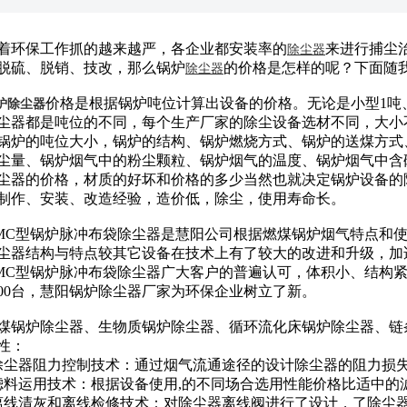
环保工作抓的越来越严，各企业都安装率的
来进行捕尘
除尘器
脱硫、脱销、技改，那么锅炉
的价格是怎样的呢？下面随
除尘器
价格是根据锅炉吨位计算出设备的价格。无论是小型1吨、2吨..
炉除尘器
尘器都是吨位的不同，每个生产厂家的除尘设备选材不同，大小
锅炉的吨位大小，锅炉的结构、锅炉燃烧方式、锅炉的送煤方式
尘量、锅炉烟气中的粉尘颗粒、锅炉烟气的温度、锅炉烟气中含
尘器的价格，材质的好坏和价格的多少当然也就决定锅炉设备的
制作、安装、改造经验，造价低，除尘，使用寿命长。
C型锅炉脉冲布袋除尘器是慧阳公司根据燃煤锅炉烟气特点和使
尘器结构与特点较其它设备在技术上有了较大的改进和升级，加
MC型锅炉脉冲布袋除尘器广大客户的普遍认可，体积小、结构
000台，慧阳锅炉除尘器厂家为环保企业树立了新。
锅炉除尘器、生物质锅炉除尘器、循环流化床锅炉除尘器、链
性：
除尘器阻力控制技术：通过烟气流通途径的设计除尘器的阻力损
滤料运用技术：根据设备使用,的不同场合选用性能价格比适中的
离线清灰和离线检修技术：对除尘器离线阀进行了设计，了除尘