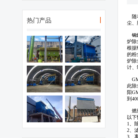
随着
热门产品
尘、
锅
炉除
 爆布袋除尘器
煤矿破碎机除尘
根据
器
的粉
炉除
计、
材厂破碎车间
破碎车间除尘器
GM
除尘器
此除
阳G
到4
矿防 爆除尘器
PPC64-6型气箱
燃煤
式脉冲除尘器
以下
1、
2、
3、