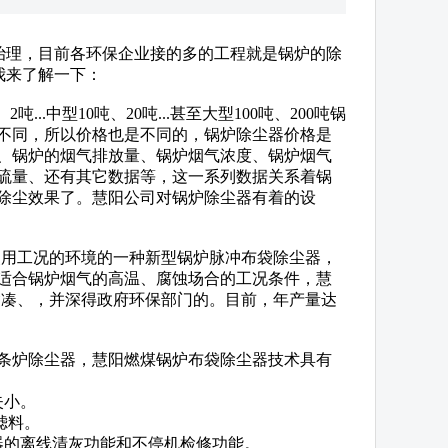
治理，目前各环保企业接的多的工程就是锅炉的除
我来了解一下：
.中型10吨、20吨...甚至大型100吨、200吨锅
不同，所以价格也是不同的，锅炉除尘器价格是
、锅炉的烟气排放量、锅炉烟气浓度、锅炉烟气
硫量、还有其它数据等，这一系列数据关系着锅
除尘效果了。慧阳公司对锅炉除尘器有着的设
用工况的环境的一种新型锅炉脉冲布袋除尘器，
适合锅炉烟气的高温、腐蚀场合的工况条件，慧
紧凑、，并深得政府环保部门的。目前，年产量达
条炉除尘器，慧阳燃煤锅炉布袋除尘器技术具有
失小。
滤料。
器的离线清灰功能和不停机检修功能。