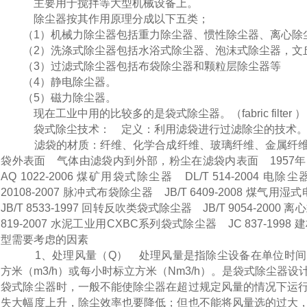
主要用于搅拌等大型机械设备上。
除尘器按其作用原理分成以下五类；
（1）机械力除尘器包括重力除尘器、惯性除尘器、离心
（2）洗涤式除尘器包括水浴式除尘器、泡沫式除尘器，
（3）过滤式除尘器包括布袋除尘器和颗粒层除尘器等
（4）静电除尘器。
（5）磁力除尘器。
现在工业中用的比较多的是袋式除尘器。（fabric filter ）
袋式除尘技术： 定义：利用滤袋进行过滤除尘的技术
滤袋的材质：纤维、化学合成纤维、玻璃纤维、金属纤维
袋外表面 气体由滤袋内到外部，粉尘在滤袋内表面 195
AQ 1022-2006 煤矿用袋式除尘器 DL/T 514-2004 电除尘器
20108-2007 脉冲式布袋除尘器 JB/T 6409-2008 煤气用湿
JB/T 8533-1997 回转反吹类袋式除尘器 JB/T 9054-2000 
819-2007 水泥工业用CXBC系列袋式除尘器 JC 837-1
型需要考虑的因素
1、处理风量（Q） 处理风量是指除尘设备在单位时间
方米（m3/h）或每小时标立方米（Nm3/h）。是袋式除尘器
袋式除尘器时，一般不能使除尘器在超过规定风量的情况下运
失大幅度上升，除尘效率也要降低；但也不能将风量选的过大