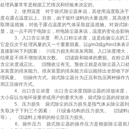
处理风量常常是根据工艺情况和经验来决定的。
2、使用温度 对于袋式除尘器来说，其使用温度取决于
度在露点温度以上。目前，由于玻纤滤料的大量选用，其高使用
取降温措施，对低于露点温度的气体采取提温措施。对袋式除
显，这一点不同于电除尘，对电除尘器来说，温度的变化会影
3、入口含尘浓度 即入口粉尘浓度，这是由扬尘点的工
它是仅次于处理风量的又一个重要因素。以g/m3或g/Nm3来
直接影响下列因素： ⑴压力损失和清灰周期。入口浓度增大
结果是不得不增加清灰次数。 ⑵滤袋和箱体的磨损。在粉尘
含尘浓度成正比。 ⑶预收尘有无。预收尘就是在除尘器入口
灰装置的排灰能力。排灰装置的排灰能力应以能排出全部收下
理风量。 ⑸操作方式。袋式除尘器分为正压和负压两种操作
用正压操作方式。
4、出口含尘浓度 出口含尘浓度指除尘器的排放浓度，
大小应以当地环保要求或用户的要求为准，袋式除尘器的排放浓度一
5、压力损失 袋式除尘的压力损失是指气体从除尘器到
失取决于下列三个因素： ⑴设备结构的压力损失。 ⑵滤料
等）。 ⑶滤料上堆积的粉尘层压力损失。
6、操作压力 袋式除尘器的操作压力是根据除尘器前