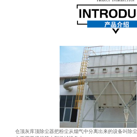
仓顶灰库顶除尘器把粉尘从烟气中分离出来的设备叫除尘