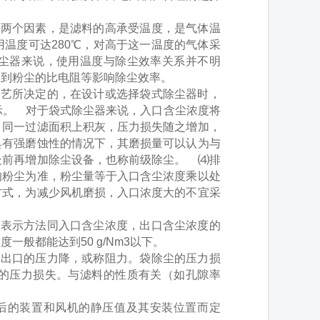
两个因素，是滤料的高承受温度，是气体温
温度可达280℃，对高于这一温度的气体采
尘器来说，使用温度与除尘效率关系并不明
响到粉尘的比电阻等影响除尘效率。
艺所决定的，在设计或选择袋式除尘器时，
表示。 对于袋式除尘器来说，入口含尘浓度将
，同一过滤面积上积灰，压力损失随之增加，
具有强磨蚀性的情况下，其磨损量可以认为与
处前再增加除尘设备，也称前级除尘。 ⑷排
的粉尘为准，粉尘量等于入口含尘浓度乘以处
方式，为减少风机磨损，入口浓度大的不宜采
表示方法同入口含尘浓度，出口含尘浓度的
般都能达到50 g/Nm3以下。
出口的压力降，或称阻力。袋除尘的压力损
的压力损失。与滤料的性质有关（如孔隙率
后的装置和风机的静压值及其安装位置而定