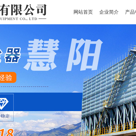
网站首页
企业简介
产品