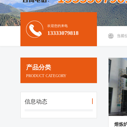
欢迎您的来电
13333079818
当前
产品分类
PRODUCT CATEGORY
信息动态
熔炼