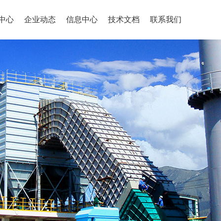
中心
企业动态
信息中心
技术文档
联系我们