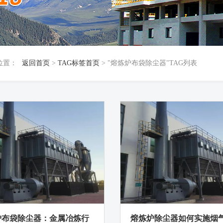
位置：
返回首页
>
TAG标签首页
> "熔炼炉布袋除尘器"TAG列表
炉布袋除尘器：金属冶炼行
熔炼炉除尘器如何实施烟