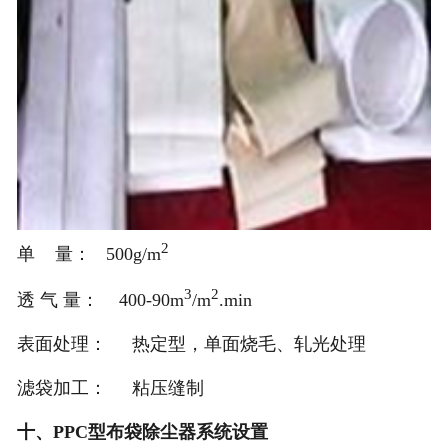
2
单 量： 500g/m
3
2
透 气 量： 400-90m
/m
.min
表面处理： 热定型，单面烧毛、轧光处理
滤袋加工： 粘压缝制
十、PPC型布袋除尘器系统设置