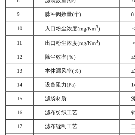
8
滤袋数量(条)
7
9
脉冲阀数量(个)
8
3
10
＜
入口粉尘浓度(mg/Nm
)
3
11
＜
出口粉尘浓度(mg/Nm
)
12
除尘效率(％)
≥
13
本体漏风率(％)
≤
14
设备阻力(Pa)
1
15
滤袋材质
16
滤布纺织工艺
17
滤布缝制工艺