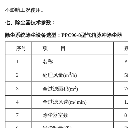
不影响工况使用。
七、除尘器技术参数：
除尘系统除尘设备选型：PPC96-8型气箱脉冲除尘器
序号
项 目
1
名称
3
2
处理风量(m
/h)
5
2
3
7
全过滤面积(m
)
4
全过滤风速(m/ min)
1
7
除尘器室数
8