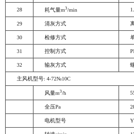
3
28
1
耗气量m
/min
29
清灰方式
30
检修方式
31
控制方式
32
输灰方式
主风机型号: 4-72№10C
3
5
风量m
/h
全压Pa
2
电机型号
Y