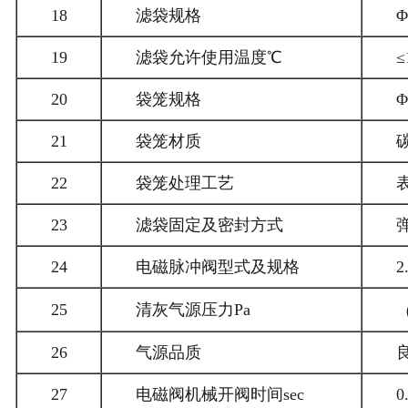
18
滤袋规格
Φ
19
滤袋允许使用温度℃
≤
20
袋笼规格
Φ
21
袋笼材质
22
袋笼处理工艺
23
滤袋固定及密封方式
24
电磁脉冲阀型式及规格
2
25
清灰气源压力Pa
（
26
气源品质
27
电磁阀机械开阀时间sec
0