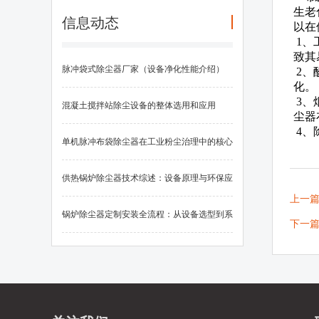
生老
信息动态
以在
1、
致其
脉冲袋式除尘器厂家（设备净化性能介绍）
2、
化。
3、
混凝土搅拌站除尘设备的整体选用和应用
尘器
4、
单机脉冲布袋除尘器在工业粉尘治理中的核心
应用
供热锅炉除尘器技术综述：设备原理与环保应
上一
用
锅炉除尘器定制安装全流程：从设备选型到系
下一
统调试的关键要素