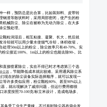
种一样，预防总是比合算，比如装卸料、皮带转
理钢渣等散状料时，采用局部密闭，使产生的粉
类机械防尘、除尘在被称为无动力除尘，在大多
除尘预处理。
颗粒润湿后，相互粘接、凝聚、长大，然后就
发冷却就可以用少量水使烟气冷却，体积收缩，
理50m以上的粉尘，除尘效率只有40-70%。实
尘接近100%、1m以上的粉尘也能去除90-。比
直接喷雾除尘，实在不得已时才考虑第三个选
，节能降低成本就比较难。采用通风除尘系
除尘器
我们现在的除尘设备实际选择顺序，就可以发现一
等许多类似应用，粉尘颗粒80%、甚至90%以上
尘器，就出现解决了减排问题，但运行费用都很
度按照70-100克/标立米设计，造成电场多、
使其备受工业生产青睐，不过有时除尘器布袋会发