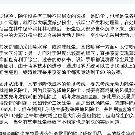
经验，除尘设备有三种不同层次的选择：是防尘，也就是像各
加个流槽，就可以大幅度减少粉尘、或烟尘产生和处理量；在处
烟尘在其中循环消耗其动能后，粉尘就大部分自然沉降下来。这
合中的大部分粉尘都适合采用无动力除尘；至少要先采用无动力
是辅助采用喷水雾、或泡沫除尘。直接喷雾一方面可以使粉尘
于大气分离；另一方面对于温度比较高的烟气，直接喷雾实现蒸
降低也有利于除尘。过去的教科书、设计手册都说喷雾除尘只适合处
验证明，由于喷雾技术的进步，通过喷雾系统可以去除10m以上的粉
间包翻包、钢渣处理采用喷雾除尘都实际达到了90-的效率。
从减排、又节能降低成本的角度考虑，要先考虑无动力除尘和
就是通风除尘。因为只要选择通风除尘，就要有高耗能的风机和
也要先考虑能耗低的电除尘，后考虑
。按此思路反思
布袋
除尘器
得改进的问题：比如转炉二次除尘、高炉出铁场除尘、装卸料除尘
10m以上，但在我国几乎绝大多数采用通风除尘、并且用
除
布袋
转炉LT法除尘未燃法时粉尘也是大部分是粗颗粒，但电除尘的入口浓
庞大。当然有些电除尘器效率不稳定也是解决的实际问题。
除尘布袋是现今社会常用的除尘环保用品，其的除尘率
袋除尘器