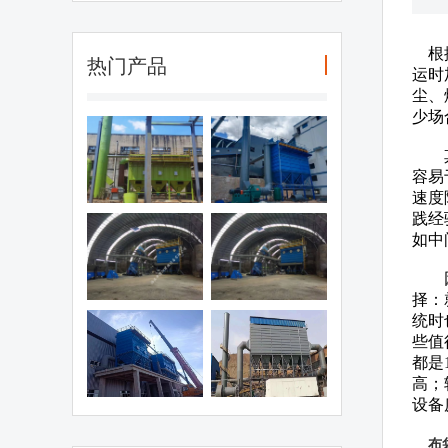
根据
热门产品
运时
尘、
少场
 爆布袋除尘器
煤矿破碎机除尘
其次
器
容易
速度
践经
如中
材厂破碎车间
破碎车间除尘器
除尘器
因此
择：
统时
矿防 爆除尘器
PPC64-6型气箱
些值
都是
式脉冲除尘器
高；
设备
布