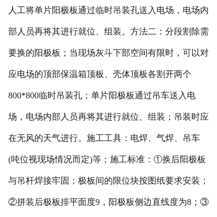
人工将单片阳极板通过临时吊装孔送入电场，电场内
部人员再将其进行就位、组装。方法二：分段割除需
要换的阳极板；当现场灰斗下部空间有限时，可以对
应电场的顶部保温箱顶板、壳体顶板各割开两个
800*800临时吊装孔；单片阳极板通过吊车送入电
场，电场内部人员再将其进行就位、组装；吊装时应
在无风的天气进行。施工工具：电焊、气焊、吊车
(吨位视现场情况而定)等；施工标准：①换后阳极板
与吊杆焊接牢固；极板间的限位块按图纸要求安装；
②拼装后极板排平面度9，阳极板侧边直线度为8；③