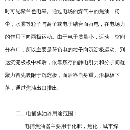
时可见紫兰色电晕。通过电场的煤气中的焦油，粉
尘，水雾等粒子与离子或电子结合而苻电，在电场力
的作用下向两极运动。由于电子质量小，运动，空间
分布广，所以主要是苻负电的粒子向沉淀极运动。到
达沉淀极板中和后，依靠残存的静电引力和分子间凝
聚力首先吸附于沉淀极，而后靠自身重力沿极板下
落，通过焦油出口排出。
二、电捕焦油器用途范围：
电捕焦油器主要用于化肥，焦化，城市煤