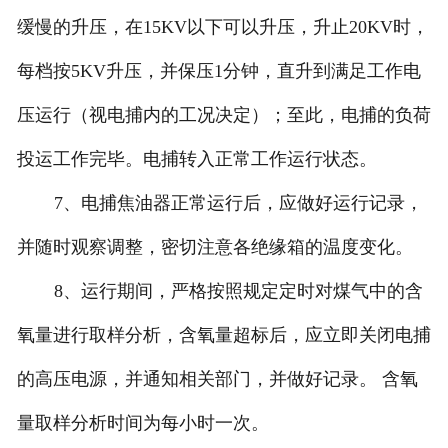
缓慢的升压，在15KV以下可以升压，升止20KV时，
每档按5KV升压，并保压1分钟，直升到满足工作电
压运行（视电捕内的工况决定）；至此，电捕的负荷
投运工作完毕。电捕转入正常工作运行状态。
7、电捕焦油器正常运行后，应做好运行记录，
并随时观察调整，密切注意各绝缘箱的温度变化。
8、运行期间，严格按照规定定时对煤气中的含
氧量进行取样分析，含氧量超标后，应立即关闭电捕
的高压电源，并通知相关部门，并做好记录。 含氧
量取样分析时间为每小时一次。