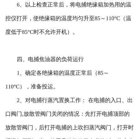
6、以上检查正常后，将电捕绝缘箱加热用的温
控仪打开，使绝缘箱的温度均匀升至85～110°C（温
度低于85°C时不允许开机）。
四、电捕焦油器的负荷运行
1、确定各绝缘箱的温度正常后（85～
110°C），准备投运。
2、对电捕行蒸汽置换工作： 在电捕的入口、出
口阀门,放散管阀门关闭的情况：先打开电捕顶部的
放散管阀门，后打开电捕的上吹扫蒸汽阀门，打开时