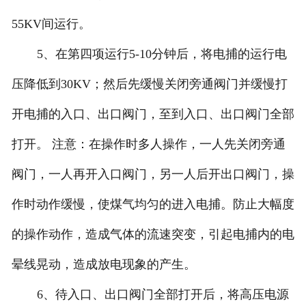
55KV间运行。
5、在第四项运行5-10分钟后，将电捕的运行电
压降低到30KV；然后先缓慢关闭旁通阀门并缓慢打
开电捕的入口、出口阀门，至到入口、出口阀门全部
打开。 注意：在操作时多人操作，一人先关闭旁通
阀门，一人再开入口阀门，另一人后开出口阀门，操
作时动作缓慢，使煤气均匀的进入电捕。防止大幅度
的操作动作，造成气体的流速突变，引起电捕内的电
晕线晃动，造成放电现象的产生。
6、待入口、出口阀门全部打开后，将高压电源