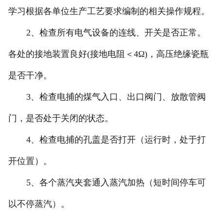
学习根据各单位生产工艺要求编制的相关操作规程。
2、检查所有电气设备的连线、开关是否正常。
各处的接地装置良好(接地电阻＜4Ω)，高压绝缘瓷瓶
是否干净。
3、检查电捕的煤气入口、出口阀门、放散管阀
门，是否处于关闭的状态。
4、检查电捕的孔盖是否打开（运行时，处于打
开位置）。
5、各个蒸汽夹套通入蒸汽加热（短时间停车可
以不停蒸汽）。