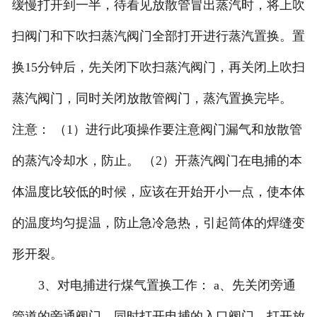
缓慢打开到一半，待看见放散管冒出蒸汽时，将上吹
扫阀门和下吹扫蒸汽阀门全部打开进行蒸汽置换。置
换15分钟后，先关闭下吹扫蒸汽阀门，再关闭上吹扫
蒸汽阀门，同时关闭放散管阀门，蒸汽置换完毕。
注意： （1）进行此项操作要注意阀门漏气和放散管
的蒸汽冷却水，防止。 （2）开蒸汽阀门在电捕的本
体温度比较低的时候，应该在开始开小一点，使本体
的温度均匀提温，防止急冷急热，引起筒体的焊缝变
形开裂。
3、对电捕进行煤气置换工作： a、先关闭旁通
管道的旁通阀门，同时打开电捕的入口阀门、打开放