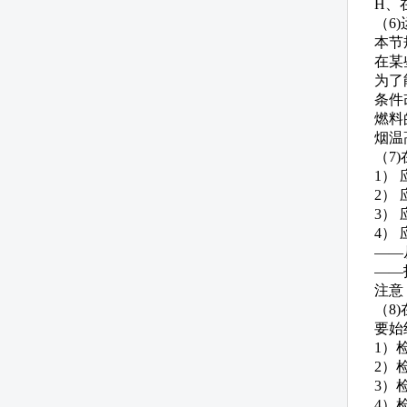
H、
（6
本节
在某
为了
条件
燃料
烟温
（7
1）
2）
3）
4）
——
——
注意
（8
要始
1）
2）
3）
4）