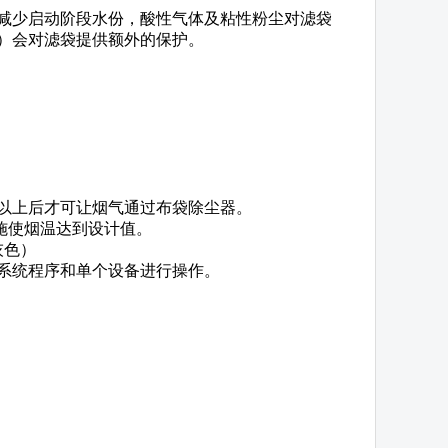
减少启动阶段水份，酸性气体及粘性粉尘对滤袋
）会对滤袋提供额外的保护。
％以上后才可让烟气通过布袋除尘器。
措施使烟温达到设计值。
灰色）
系统程序和单个设备进行操作。