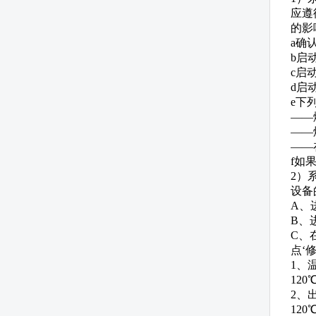
应遵
的影
a确
b启
c启
d启
e下
——
——
——
f如
2）
设备
A、
B、
C、
点‘
1、
12
2、
12