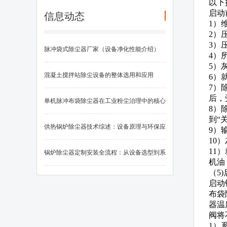
以下
启动
信息动态
1）
2）
3）
脉冲袋式除尘器厂家（设备净化性能介绍）
4）
5）
混凝土搅拌站除尘设备的整体选用和应用
6）
7）
后，
单机脉冲布袋除尘器在工业粉尘治理中的核心
8）
到“
应用
供热锅炉除尘器技术综述：设备原理与环保应
9）
10
11
用
锅炉除尘器定制安装全流程：从设备选型到系
机油
（5
统调试的关键要素
启动
布袋
器温
阀将
1）