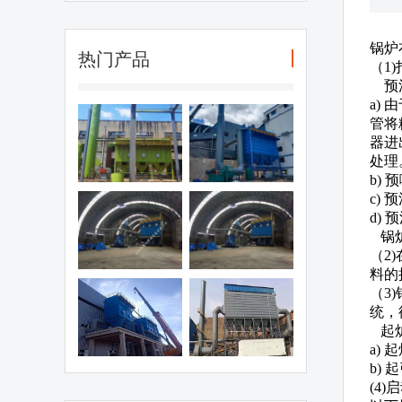
锅炉
热门产品
（1
预
a) 
管将
 爆布袋除尘器
煤矿破碎机除尘
器进
器
处理
b)
c)
d)
材厂破碎车间
破碎车间除尘器
锅炉
除尘器
（2
料的
（3
矿防 爆除尘器
PPC64-6型气箱
统，
式脉冲除尘器
起
a)
b)
(4